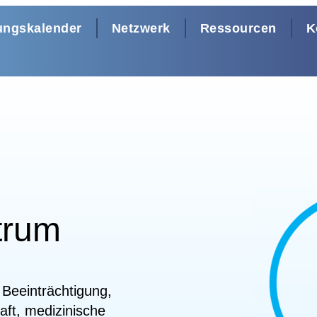
ungskalender
Netzwerk
Ressourcen
K
trum
r Beeinträchtigung,
ft, medizinische