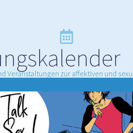
ungskalender
d Veranstaltungen zur affektiven und sex