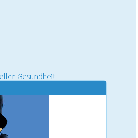
uellen Gesundheit
NETZWERK