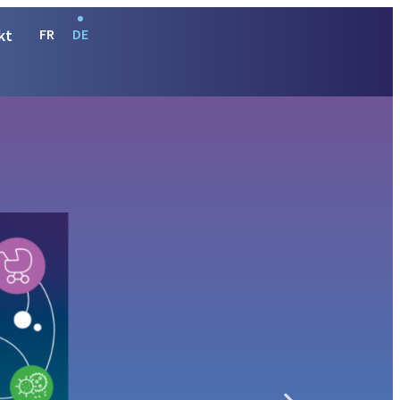
kt
FR
DE