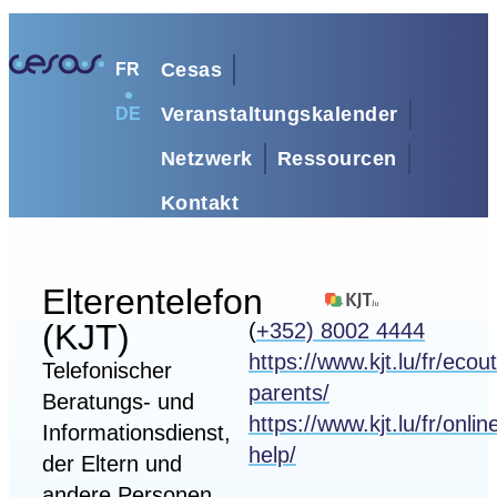
Cesas
FR
Veranstaltungskalender
DE
Netzwerk
Ressourcen
Kontakt
Elterentelefon
(KJT)
(
+352) 8002 4444
https://www.kjt.lu/fr/ecou
Telefonischer
parents/
Beratungs- und
https://www.kjt.lu/fr/onlin
Informationsdienst,
help/
der Eltern und
andere Personen,