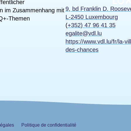
fentlicher
9, bd Franklin D. Roosev
agen im Zusammenhang mit
L-2450 Luxembourg
TIQ+-Themen
(
+352) 47 96 41 35
egalite@vdl.lu
https://www.vdl.lu/fr/la-vi
des-chances
légales
Politique de confidentialité