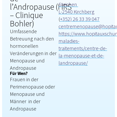
Steichen
l’Andropause (HRS
L-2540 Kirchberg
– Clinique
(
+352) 26 33 39 047
Bohler)
centremenopause@hopita
Umfassende
https://www.hopitauxschuma
Betreuung nach den
maladies-
hormonellen
traitements/centre-de-
Veränderungen in der
la-menopause-et-de-
Menopause und
landropause/
Andropause
Für Wen?
Frauen in der
Perimenopause oder
Menopause und
Männer in der
Andropause