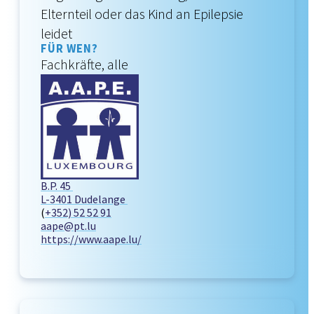
Elternteil oder das Kind an Epilepsie
leidet
FÜR WEN?
Fachkräfte, alle
B.P. 45
L-3401 Dudelange
(
+352) 52 52 91
aape@pt.lu
https://www.aape.lu/