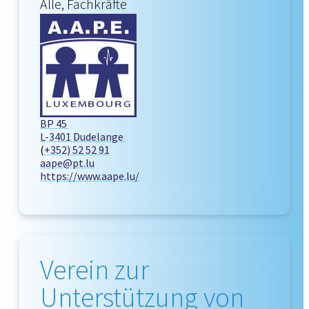
Alle, Fachkräfte
BP 45
L-3401 Dudelange
(
+352) 52 52 91
aape@pt.lu
https://www.aape.lu/
Verein zur
Unterstützung von