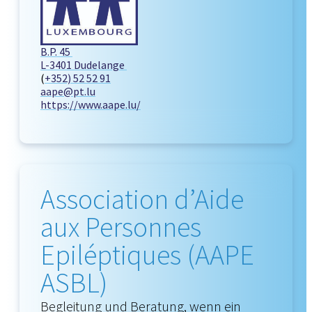
B.P. 45
L-3401 Dudelange
(
+352) 52 52 91
aape@pt.lu
https://www.aape.lu/
Association d’Aide
aux Personnes
Epiléptiques (AAPE
ASBL)
Begleitung und Beratung, wenn ein