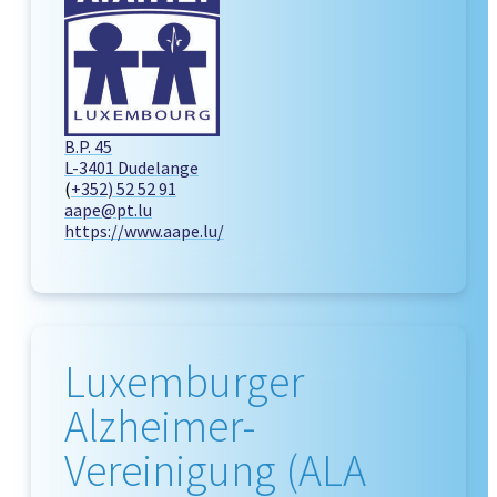
B.P. 45
L-3401 Dudelange
(
+352) 52 52 91
aape@pt.lu
https://www.aape.lu/
Luxemburger
Alzheimer-
Vereinigung (ALA