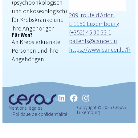
(psychoonkologisch
und onkosexologisch)
209, route d’Arlon
für Krebskranke und
L-1150 Luxembourg
ihre Angehörigen
(
+352) 45 30 33 1
Für Wen?
patients@cancer.lu
An Krebs erkrankte
https://www.cancer.lu/fr
Personen und ihre
Angehörigen
Copyright © 2025 CESAS
Mentions légales
Luxemburg.
Politique de confidentialité