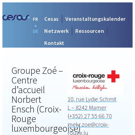
Cesas
Veranstaltungskalender
FR
Netzwerk
Ressourcen
DE
Kontakt
Groupe Zoé –
Centre
d’accueil
Norbert
10, rue Lydie Schmit
Ensch (Croix-
L – 8242 Mamer
(
+352) 27 55 66 70
Rouge
mekr.zoe@croix-
luxembourgeoise)
rouge.lu