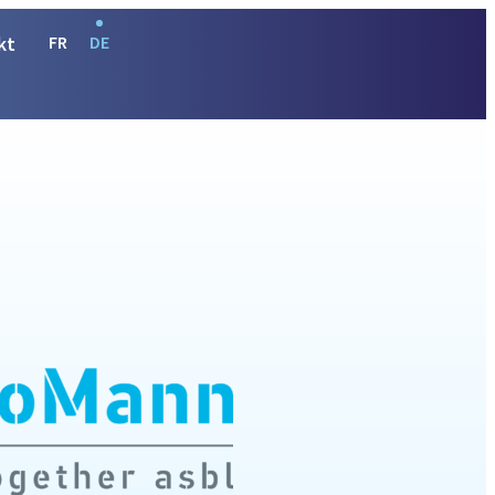
kt
FR
DE