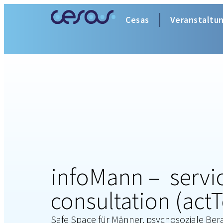
Cesas
Veranstaltu
infoMann – servi
consultation (act
Safe Space für Männer, psychosoziale Bera