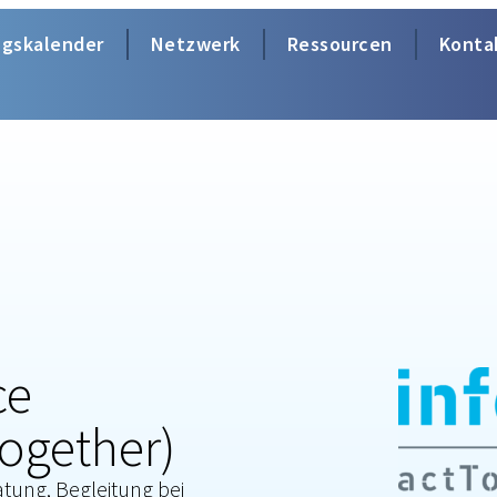
ngskalender
Netzwerk
Ressourcen
Konta
ce
Together)
tung, Begleitung bei