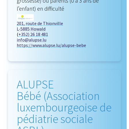
grossesse) ou parents (0 à 3 ans de
l’enfant) en difficulté
201, route de Thionville
L-5885 Howald
(
+352) 26 18 481
info@alupse.lu
https://www.alupse.lu/alupse-bebe
ALUPSE
Bébé (Association
luxembourgeoise de
pédiatrie sociale