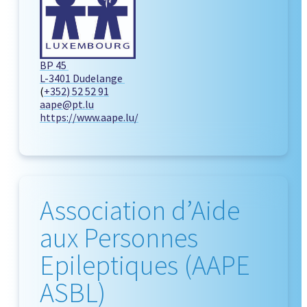
BP 45
L-3401 Dudelange
(
+352) 52 52 91
aape@pt.lu
https://www.aape.lu/
Association d’Aide
aux Personnes
Epileptiques (AAPE
ASBL)