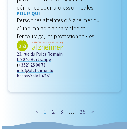
démence pour professionnel∙les
POUR QUI
Personnes atteintes d’Alzheimer ou
d’une maladie apparentée et
l’entourage, les professionnel∙les
23, rue du Puits Romain
L-8070 Bertrange
(
+352) 26 00 71
info@alzheimer.lu
https://ala.lu/fr/
<
1
2
3
…
25
>