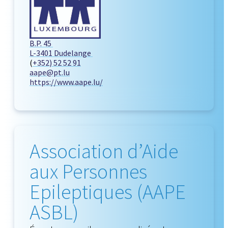
B.P. 45
L-3401 Dudelange
(
+352) 52 52 91
aape@pt.lu
https://www.aape.lu/
Association d’Aide
aux Personnes
Epileptiques (AAPE
ASBL)