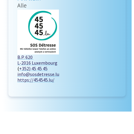
Alle
B.P. 620
L-2016 Luxembourg
(
+352) 45 45 45
info@sosdetresse.lu
https://454545.lu/
<
1
…
22
23
24
25
>