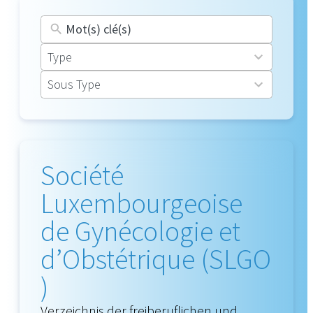
16
Type
results
30
Sous Type
available
results
available
Société
Luxembourgeoise
de Gynécologie et
d’Obstétrique (SLGO
)
Verzeichnis der freiberuflichen und