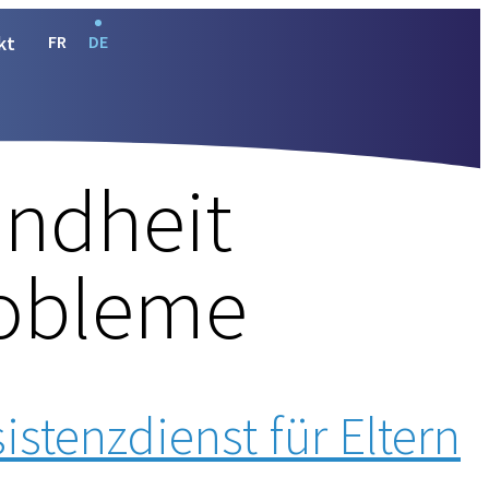
kt
FR
DE
undheit
robleme
istenzdienst für Eltern