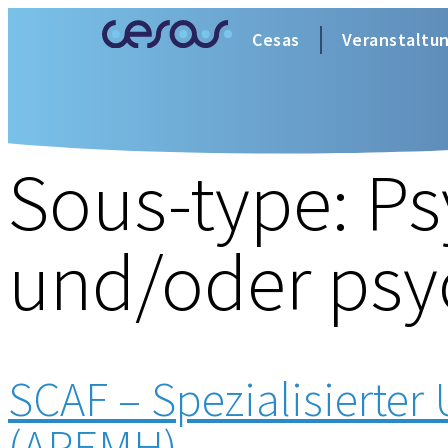
Cesas
Veranstaltu
Sous-type:
Ps
und/oder psy
SCAF – Spezialisierter 
(APEMH)