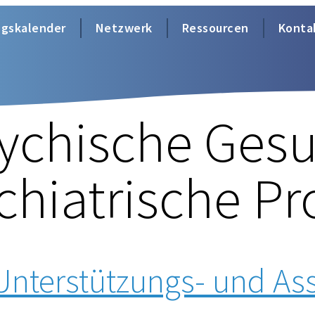
ngskalender
Netzwerk
Ressourcen
Konta
ychische Ges
chiatrische P
Unterstützungs- und Ass