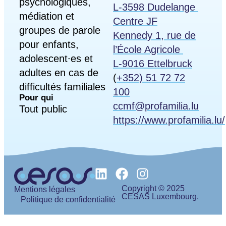
psychologiques,
L-3598 Dudelange
médiation et
Centre JF
groupes de parole
Kennedy 1, rue de
pour enfants,
l’École Agricole
adolescent∙es et
L-9016 Ettelbruck
adultes en cas de
(
+352) 51 72 72
difficultés familiales
100
Pour qui
ccmf@profamilia.lu
Tout public
https://www.profamilia.lu/
Copyright © 2025
Mentions légales
CESAS Luxembourg.
Politique de confidentialité