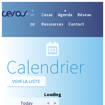
Cesas
Agenda
Réseau
FR
Ressources
Contact
DE
Calendrier
VOIR LA LISTE
Loading - current view is da
Loading
Skip Calendar
Today
<
>