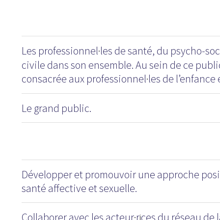
Les professionnel
les de santé, du psycho-soci
·
civile dans son ensemble. Au sein de ce public
consacrée aux professionnel
les de l’enfance 
·
Le grand public.
Développer et promouvoir une approche posit
santé affective et sexuelle.
Collaborer avec les acteur
r
ces du réseau de l
·
i