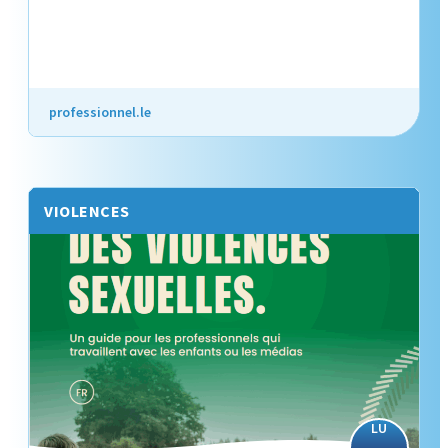
professionnel.le
VIOLENCES
LU