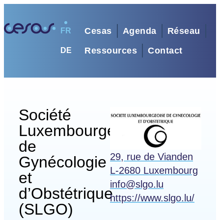
Cesas
Agenda
Réseau
FR
Ressources
Contact
DE
Société
Luxembourgeoise
de
29, rue de Vianden
Gynécologie
L-2680 Luxembourg
et
info@slgo.lu
d’Obstétrique
https://www.slgo.lu/
(SLGO)