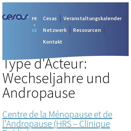
Cesas
Veranstaltungskalender
FR
Netzwerk
Ressourcen
DE
Kontakt
Type d'Acteur:
Wechseljahre und
Andropause
Centre de la Ménopause et de
l’Andropause (HRS – Clinique