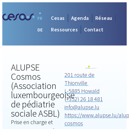
Cesas
Agenda
Réseau
FR
Ressources
Contact
DE
ALUPSE
Cosmos
201 route de
Thionville
(Association
L-5885 Howald
luxembourgeoise
(
+352) 26 18 481
de pédiatrie
info@alupse.lu
sociale ASBL)
https://www.alupse.lu/alup
Prise en charge et
cosmos