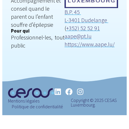
Accompagnement et
conseil quand le
B.P. 45
parent ou l’enfant
L-3401 Dudelange
souffre d’épilepsie
(
+352) 52 52 91
Pour qui
aape@pt.lu
Professionnel∙les, tout
https://www.aape.lu/
public
Copyright © 2025 CESAS
Mentions légales
Luxembourg.
Politique de confidentialité