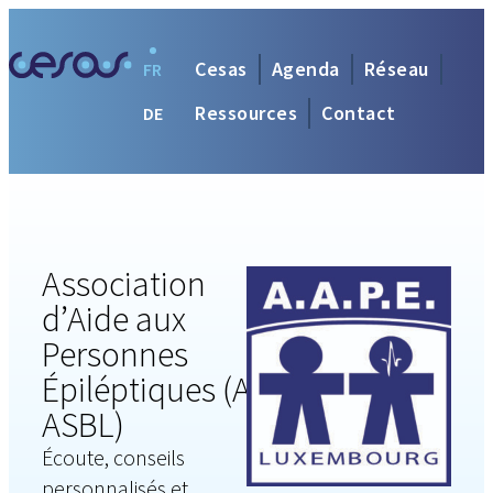
Cesas
Agenda
Réseau
FR
Ressources
Contact
DE
Association
d’Aide aux
Personnes
Épiléptiques (AAPE
ASBL)
Écoute, conseils
personnalisés et