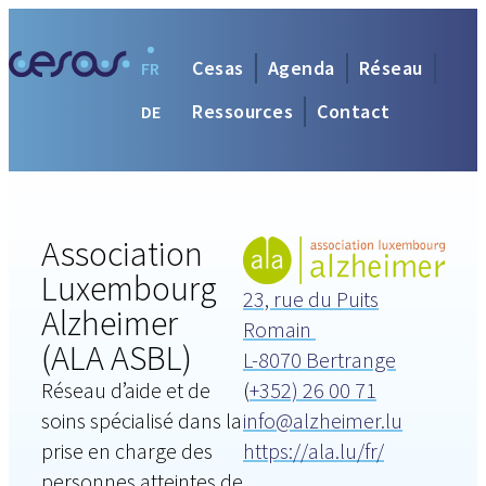
Cesas
Agenda
Réseau
FR
Ressources
Contact
DE
Association
Luxembourg
23, rue du Puits
Alzheimer
Romain
(ALA ASBL)
L-8070 Bertrange
Réseau d’aide et de
(
+352) 26 00 71
soins spécialisé dans la
info@alzheimer.lu
prise en charge des
https://ala.lu/fr/
personnes atteintes de