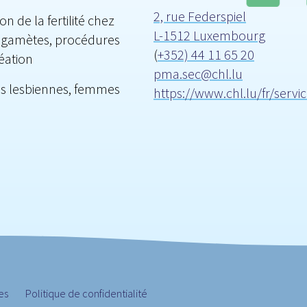
2, rue Federspiel
 de la fertilité chez
L-1512 Luxembourg
 gamètes, procédures
(
+352) 44 11 65 20
réation
pma.sec@chl.lu
s lesbiennes, femmes
https://www.chl.lu/fr/serv
es
Politique de confidentialité