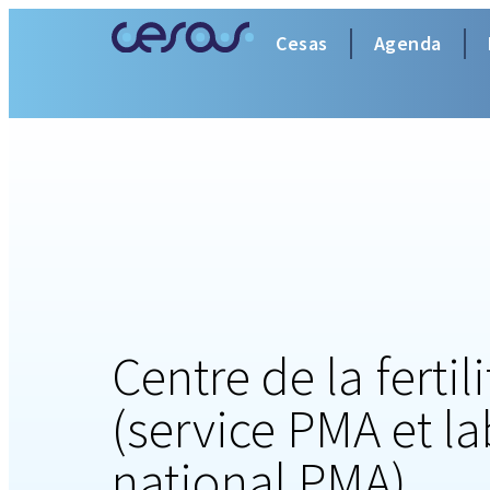
Cesas
Agenda
Centre de la ferti
(service PMA et la
national PMA)