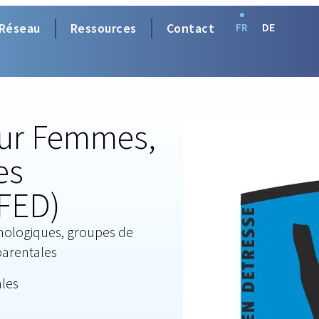
Réseau
Ressources
Contact
FR
DE
our Femmes,
es
FED)
hologiques, groupes de
parentales
ales