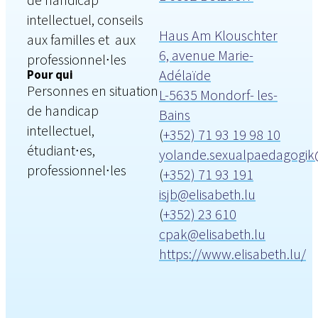
intellectuel, conseils
Haus Am Klouschter
aux familles et aux
6, avenue Marie-
professionnel∙les
Adélaïde
Pour qui
Personnes en situation
L-5635 Mondorf- les-
de handicap
Bains
intellectuel,
(
+352) 71 93 19 98 10
étudiant∙es,
yolande.sexualpaedagogik@
professionnel∙les
(
+352) 71 93 191
isjb@elisabeth.lu
(
+352) 23 610
cpak@elisabeth.lu
https://www.elisabeth.lu/