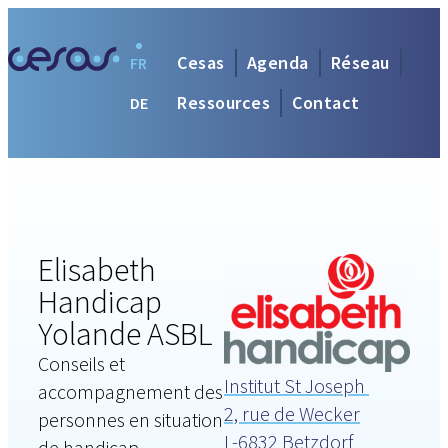
Cesas
Agenda
Réseau
FR
Ressources
Contact
DE
Elisabeth
Handicap
Yolande ASBL
Conseils et
Institut St Joseph
accompagnement des
2, rue de Wecker
personnes en situation
L-6832 Betzdorf
de handicap