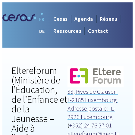
Cesas
Agenda
Réseau
FR
Ressources
Contact
DE
Eltereforum
(Ministère de
l’Éducation,
33, Rives de Clausen
de l’Enfance et
L-2165 Luxembourg
de la
Adresse postale : L-
Jeunesse –
2926 Luxembourg
(
+352) 24 76 37 01
Aide à
eltereforum@men.lu