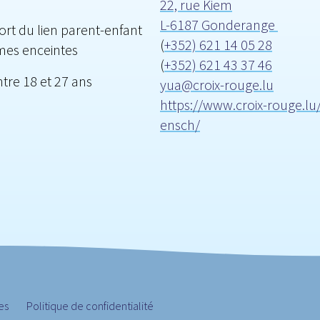
)
22, rue Kiem
L-6187 Gonderange
nfort du lien parent-enfant
(
+352) 621 14 05 28
mes enceintes
(
+352) 621 43 37 46
tre 18 et 27 ans
yua@croix-rouge.lu
https://www.croix-rouge.lu/
ensch/
es
Politique de confidentialité