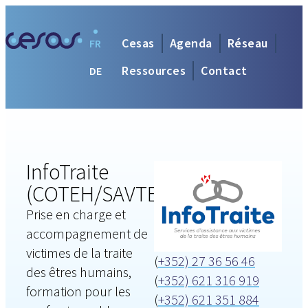
Cesas
Agenda
Réseau
FR
Ressources
Contact
DE
InfoTraite
(COTEH/SAVTEH)
Prise en charge et
accompagnement de
victimes de la traite
(
+352) 27 36 56 46
des êtres humains,
(
+352) 621 316 919
formation pour les
(
+352) 621 351 884