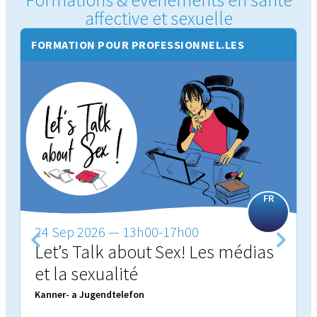
affective et sexuelle
FORMATION POUR PROFESSIONNEL.LES
É
FR
24 Sep 2026 — 13h00-17h00
Let’s Talk about Sex! Les médias
et la sexualité
Kanner- a Jugendtelefon
P