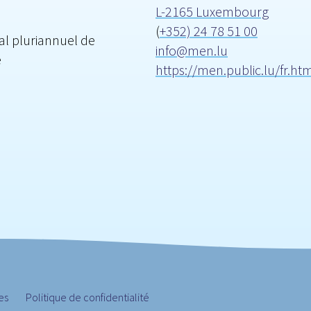
L-2165 Luxembourg
(
+352) 24 78 51 00
nal pluriannuel de
info@men.lu
e
https://men.public.lu/fr.ht
es
Politique de confidentialité