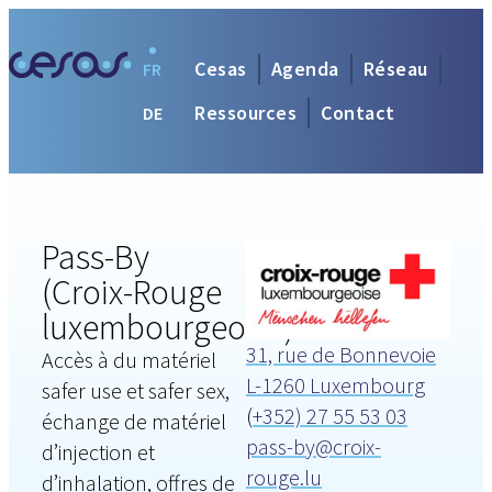
Cesas
Agenda
Réseau
FR
Ressources
Contact
DE
Pass-By
(Croix-Rouge
luxembourgeoise)
31, rue de Bonnevoie
Accès à du matériel
L-1260 Luxembourg
safer use et safer sex,
(
+352) 27 55 53 03
échange de matériel
pass-by@croix-
d’injection et
rouge.lu
d’inhalation, offres de