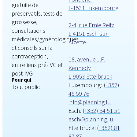
gratuite de
L-1531 Luxembourg
préservatifs, tests de
grossesse,
2-4, rue Ernie Reitz
consultations
L-4151 Esch-sur-
médicales/gynécologiques
Alzette
et conseils sur la
contraception,
18, avenue J.F.
entretiens pré-IVG et
Kennedy
post-IVG
L-9053 Ettelbruck
Pour qui
Luxembourg : (
+352)
Tout public
48 59 76
info@planning.lu
Esch: (
+352) 54 51 51
esch@planning.lu
Ettelbruck: (
+352) 81
87 87