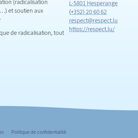
tion (radicalisation
L-5801 Hesperange
s…) et soutien aux
(
+352) 20 60 62
e
respect@respect.lu
https://respect.lu/
sque de radicalisation, tout
es
Politique de confidentialité