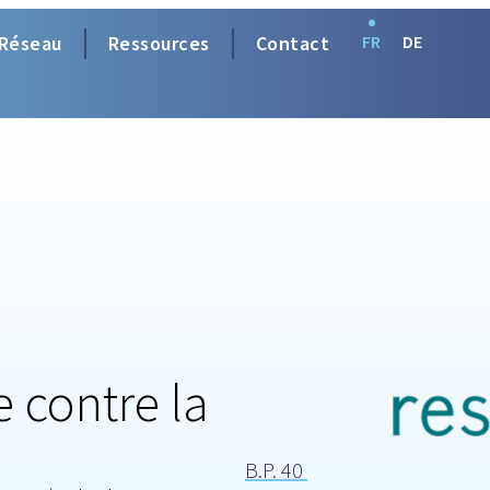
Réseau
Ressources
Contact
FR
DE
e contre la
B.P. 40