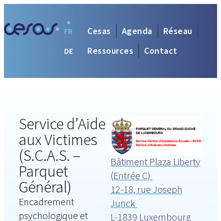
Cesas
Agenda
Réseau
FR
Ressources
Contact
DE
Service d’Aide
aux Victimes
(S.C.A.S. –
Bâtiment Plaza Liberty
Parquet
(Entrée C)
Général)
12-18, rue Joseph
Encadrement
Junck
psychologique et
L-1839 Luxembourg