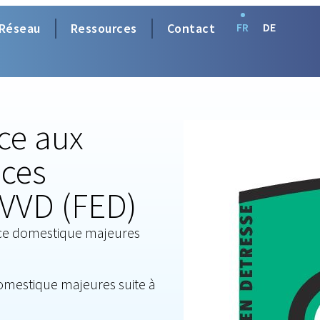
Réseau
Ressources
Contact
FR
DE
nce aux
nces
VVD (FED)
ence domestique majeures
domestique majeures suite à