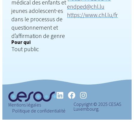
médical des enfants et
endped@chl.lu
jeunes adolescent∙es
https://www.chl.lu/fr
dans le processus de
questionnement et
d’affirmation de genre
Pour qui
Tout public
Copyright © 2025 CESAS
Mentions légales
Luxembourg.
Politique de confidentialité