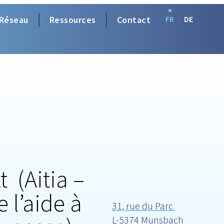
Réseau
Ressources
Contact
FR
DE
t (Aitia –
e l’aide à
31, rue du Parc
L-5374 Munsbach