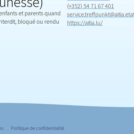
eunesse)
(
+352) 54 71 67 401
e enfants et parents quand
service.treffpunkt@aitia.etat
 interdit, bloqué ou rendu
https://aitia.lu/
es
Politique de confidentialité