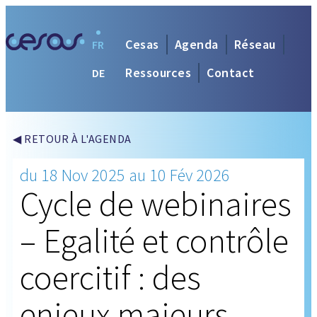
Cesas
Agenda
Réseau
FR
Ressources
Contact
DE
◀ RETOUR À L'AGENDA
du 18 Nov 2025 au 10 Fév 2026
Cycle de webinaires
– Egalité et contrôle
coercitif : des
enjeux majeurs