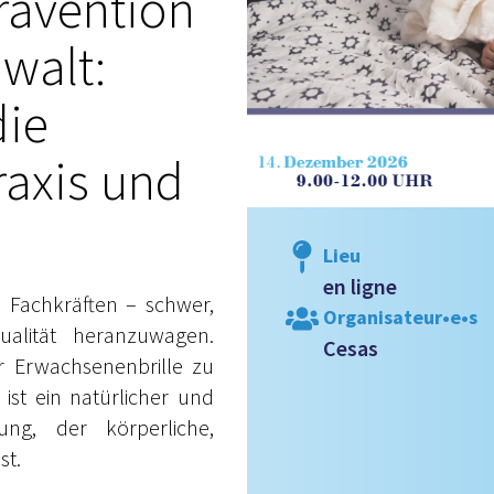
rävention
ewalt:
die
axis und
Lieu
en ligne
e Fachkräften – schwer,
Organisateur•e•s
alität heranzuwagen.
Cesas
er Erwachsenenbrille zu
 ist ein natürlicher und
ung, der körperliche,
st.