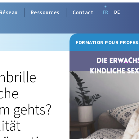
Réseau
Ressources
Contact
FR
DE
FORMATION POUR PROFES
brille
iche
um gehts?
ität