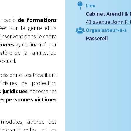
Lieu
Cabinet Arendt &
e cycle
de formations
41 avenue John F
es sur le genre et la
Organisateur•e•s
inscrivent dans le cadre
Passerell
Femmes »,
co-financé par
stère de la Famille, du
Accueil.
fessionnel·les travaillant
ciaires de protection
 juridiques
nécessaires
es
personnes victimes
modules, aborde des
nterculturelles, et les