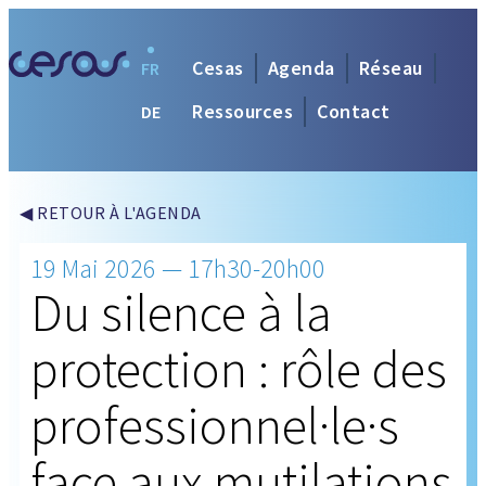
Cesas
Agenda
Réseau
FR
Ressources
Contact
DE
◀ RETOUR À L'AGENDA
19 Mai 2026 — 17h30-20h00
Du silence à la
protection : rôle des
professionnel·le·s
face aux mutilations