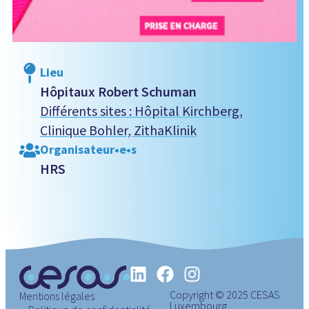
Lieu
Hôpitaux Robert Schuman
Différents sites : Hôpital Kirchberg,
Clinique Bohler, ZithaKlinik
Organisateur•e•s
HRS
Copyright © 2025 CESAS
Mentions légales
Luxembourg.