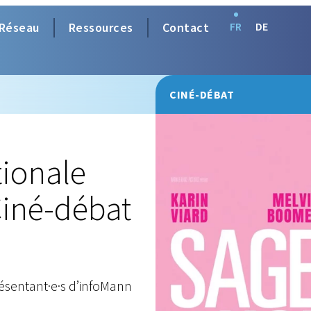
Réseau
Ressources
Contact
FR
DE
CINÉ-DÉBAT
tionale
iné-débat
ésentant·e·s d’infoMann