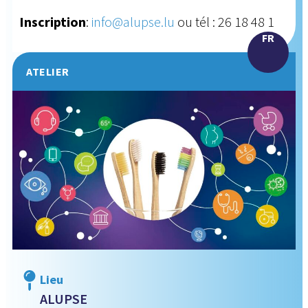
Inscription
:
info@alupse.lu
ou tél : 26 18 48 1
FR
ATELIER
Lieu
ALUPSE