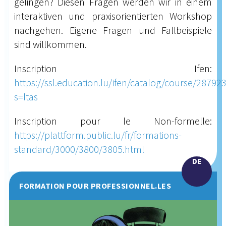
gelingen? Diesen Fragen werden wir in einem
interaktiven und praxisorientierten Workshop
nachgehen. Eigene Fragen und Fallbeispiele
sind willkommen.
Inscription Ifen:
https://ssl.education.lu/ifen/catalog/course/28792
s=ltas
Inscription pour le Non-formelle:
https://plattform.public.lu/fr/formations-
standard/3000/3800/3805.html
DE
FORMATION POUR PROFESSIONNEL.LES