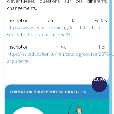
d’éventuelles questions sur ces différents
changements.
Inscription via la Fedas
https://www.fedas.lu/training/let-s-talk-about-
sex-puberte-et-anatomie-5893
Inscription via Ifen
https://ssl.education.lu/ifen/catalog/course/28794
s=puberte
LU, FR
FORMATION POUR PROFESSIONNEL.LES