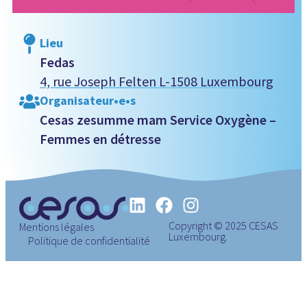
Lieu
Fedas
4, rue Joseph Felten L-1508 Luxembourg
Organisateur•e•s
Cesas zesumme mam Service Oxygène –
Femmes en détresse
Copyright © 2025 CESAS
Mentions légales
Luxembourg.
Politique de confidentialité