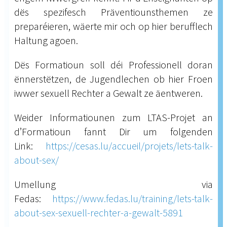
dës spezifesch Präventiounsthemen ze
preparéieren, wäerte mir och op hier berufflech
Haltung agoen.
Dës Formatioun soll déi Professionell doran
ënnerstëtzen, de Jugendlechen ob hier Froen
iwwer sexuell Rechter a Gewalt ze äentweren.
Weider Informatiounen zum LTAS-Projet an
d’Formatioun fannt Dir um folgenden
Link:
https://cesas.lu/accueil/projets/lets-talk-
about-sex/
Umellung via
Fedas:
https://www.fedas.lu/training/lets-talk-
about-sex-sexuell-rechter-a-gewalt-5891