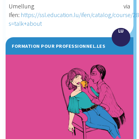
Umellung via
Ifen:
https://ssl.education.lu/ifen/catalog/course/2
s=talk+about
LU
FORMATION POUR PROFESSIONNEL.LES