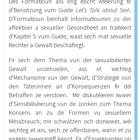
Dës Formatioun ass eng éischt Aféierung fir
d’Benotzung vum Guide
Let’s Talk about Sex
!.
D’Formatioun beinhalt Informatiounen zu der
affektiver a sexueller Gesondheet an traitéiert
d‘Kapitel 5 vum Guide, waat sech mat sexuelle
Rechter a Gewalt beschäftegt.
Fir sech dem Thema vun der sexualiséierter
Gewalt unzehuelen, ass et wichteg
d’Mechanisme vun der Gewalt, d’Strategië vun
den Täter.innen an d’Konsequenzen fir déi
Betraffen ze verstoen. Mir diskutéieren iwwer
d‘Sensibiliséierung vun de Jonken zum Thema
Konsens an zu de Formen vu sexuellem
Mëssbrauch; mir schwätzen och doriwwer, wéi
wichteg et ass, sech ze offenbaren, wann et zu
engem Iwwergrëff kënnt. Fir d’Enseignanten op