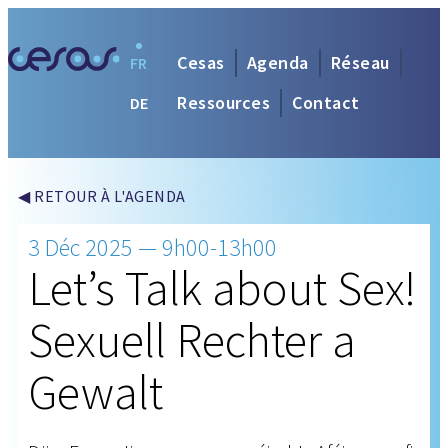
Cesas
Agenda
Réseau
FR
Ressources
Contact
DE
◀ RETOUR À L'AGENDA
3 Déc 2025 — 9h00-13h00
Let’s Talk about Sex!
Sexuell Rechter a
Gewalt