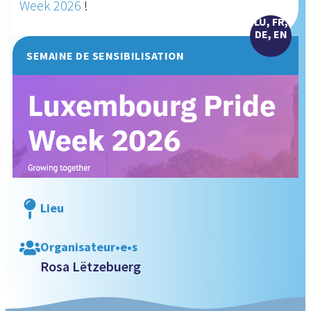
Week 2026
!
LU, FR,
DE, EN
SEMAINE DE SENSIBILISATION
Lieu
Organisateur•e•s
Rosa Lëtzebuerg