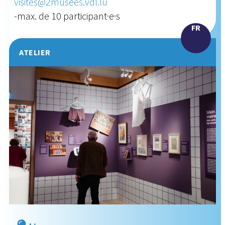
visites@2musees.vdl.lu
-max. de 10 participant·e·s
FR
ATELIER