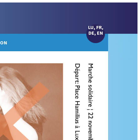
LU, FR,
DE, EN
ION